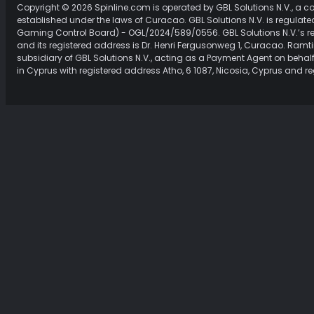
Copyright © 2026 Spinline.com is operated by GBL Solutions N.V., a 
established under the laws of Curacao. GBL Solutions N.V. is regula
Gaming Control Board) - OGL/2024/589/0556. GBL Solutions N.V.’s re
and its registered address is Dr. Henri Fergusonweg 1, Curacao. Ramti
subsidiary of GBL Solutions N.V., acting as a Payment Agent on behalf 
in Cyprus with registered address Atho, 6 1087, Nicosia, Cyprus and r